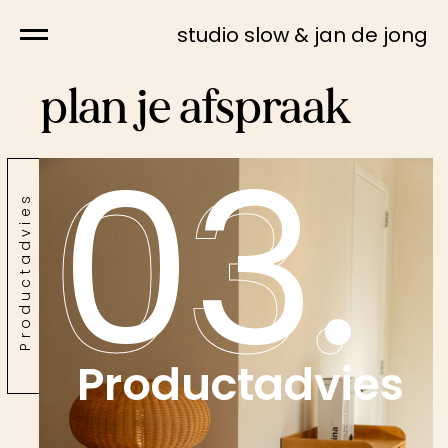
studio slow & jan de jong
plan je afspraak
03.
03.
Productadvies
Productadvies