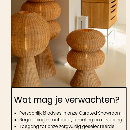
Wat mag je verwachten?
Persoonlijk 1:1 advies in onze Curated Showroom
Begeleiding in materiaal, afmeting en uitvoering
Toegang tot onze zorgvuldig geselecteerde
collectie
Afstemming op jouw interieur en leefwijze
Indien nodig een bezoek op locatie
Ondersteuning bij bestelling, levering &
montage
Voor gerichte keuzes en losse aankopen.
Soms weet je wat je zoekt, maar nog niet in
welke vorm, materiaal of uitvoering het echt