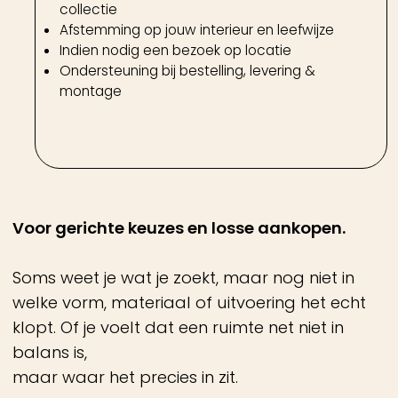
klopt. Of je voelt dat een ruimte net niet in
balans is,
maar waar het precies in zit.
Onze benadering
Tijdens een persoonlijk productadvies
begeleiden we je in het maken van één of
meerdere gerichte keuzes.
In onze Curated Showroom werken we met
een zorgvuldig samengestelde collectie
materialen, meubels, stoffen en verlichting.
Geen overdaad, maar een selectie waarin
alles klopt.
Van keuze naar samenhang
We kijken niet alleen naar het product zelf,
maar naar hoe het zich verhoudt tot jouw
interieur. Materiaal, maatvoering, gebruik en
licht spelen daarin een rol.
Indien nodig komen we bij je thuis om dit
verder af te stemmen,
zodat wat je kiest ook daadwerkelijk klopt in de
ruimte.