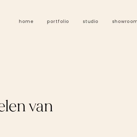
home
portfolio
studio
showroo
elen van