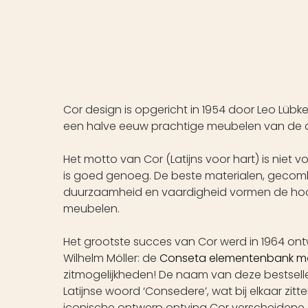
Cor design is opgericht in 1954 door Leo Lübk
een halve eeuw prachtige meubelen van de al
Het motto van Cor (Latijns voor hart) is niet vo
is goed genoeg. De beste materialen, gecom
duurzaamheid en vaardigheid vormen de hoo
meubelen.
Het grootste succes van Cor werd in 1964 ont
Wilhelm Möller: de
Conseta elementenbank
m
zitmogelijkheden! De naam van deze bestseller
Latijnse woord ‘Consedere’, wat bij elkaar zitt
iconische ontwerp ontving Cor verscheidene 