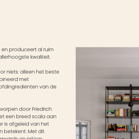
e en produceert al ruim
lerhoogste kwaliteit.
or niets: alleen het beste
bineerd met
fdingrediënten van de
worpen door Friedrich
et een breed scala aan
 is afgeleid van het
en betekent. Met dit
awards en prijzen.